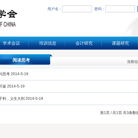
用户名：
密码：
学术会议
培训信息
会计研究
课题研究
阅读思考
当前位
与思考
2014-5-19
可鉴
2014-5-19
于利，义生大利
2014-5-19
第
1
页 / 共
1
页 共
3
条数