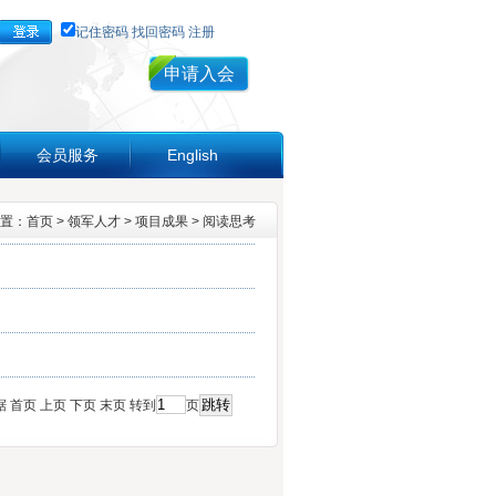
记住密码
找回密码
注册
会员服务
English
置：
首页
>
领军人才
>
项目成果
>
阅读思考
据
首页
上页
下页
末页
转到
页