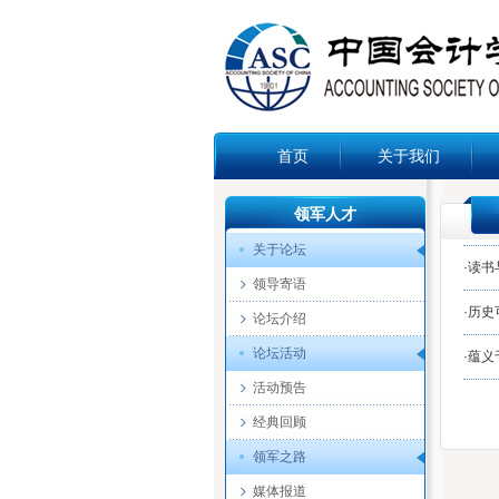
首页
关于我们
领军人才
关于论坛
·
读书
领导寄语
·
历史
论坛介绍
论坛活动
·
蕴义
活动预告
经典回顾
领军之路
媒体报道