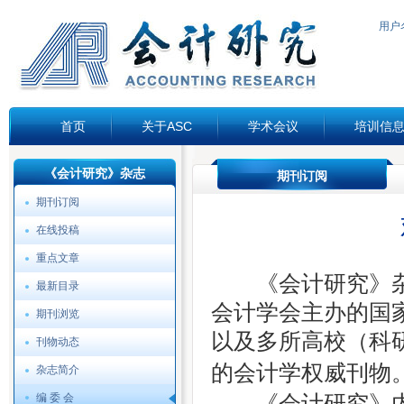
用户
首页
关于ASC
学术会议
培训信
English
《会计研究》杂志
期刊订阅
期刊订阅
在线投稿
重点文章
《会计研究》杂
最新目录
会计学会主办的国
期刊浏览
以及多所高校（科
刊物动态
的会计学权威
刊物
杂志简介
编 委 会
《会计研究》内