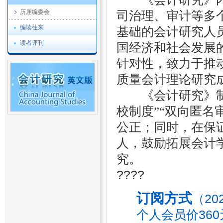
历届编委会
司治理、审计等多
编读往来
基础的会计研究人
读者评刊
国经济和社会发展
针对性，致力于推
质量会计理论研究
《会计研究》制
校制度”“双向匿名
公正；同时，在保
人，鼓励拓展会计
究。
????
订阅方式
（20
个人会员价360元）：-